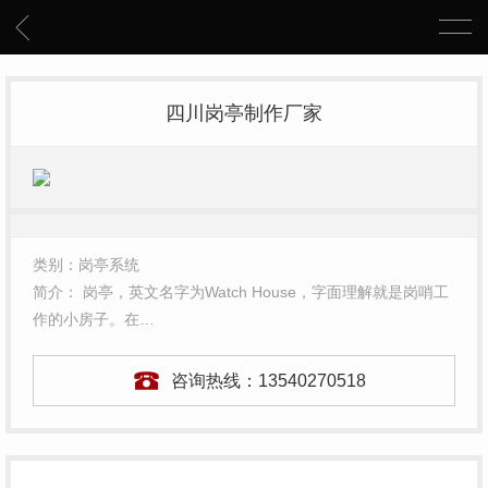
四川岗亭制作厂家
类别：岗亭系统
简介： 岗亭，英文名字为Watch House，字面理解就是岗哨工
作的小房子。在…
咨询热线：
13540270518