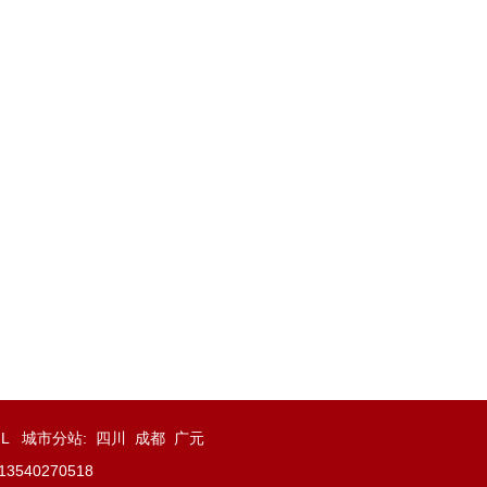
ML
城市分站
:
四川
成都
广元
40270518