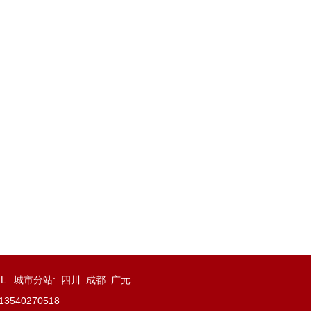
ML
城市分站
:
四川
成都
广元
40270518