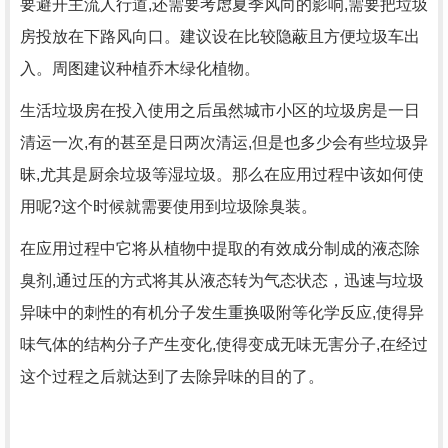
要避开主流人行道,还需要考虑夏季风向的影响,需要把垃圾
房投放在下路风向口。建议设在比较隐蔽且方便垃圾车出
入。周图建议种植乔木绿化植物。
生活垃圾房在投入使用之后虽然城市小区的垃圾房是一日
清运一次,有的甚至是日两次清运,但是也多少会有些垃圾异
昧,尤其是厨余垃圾等湿垃圾。那么在应用过程中该如何使
用呢?这个时候就需要使用到垃圾除臭装。
在应用过程中它将从植物中提取的有效成分制成的液态除
臭剂,通过压的方式将其从液态转为气态状态，迅速与垃圾
异味中的刺性的有机分子发生重换吸附等化学反应,使得异
味气体的结构分子产生变化,使得变成无味无害分子,在经过
这个过程之后就达到了去除异味的目的了。