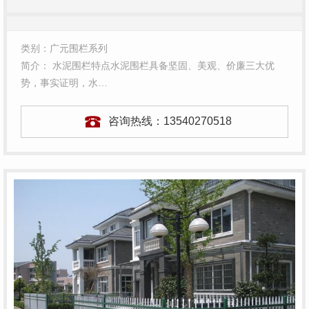
类别：广元围栏系列
简介： 水泥围栏特点水泥围栏具备坚固、美观、价廉三大优
势，事实证明，水…
咨询热线：
13540270518