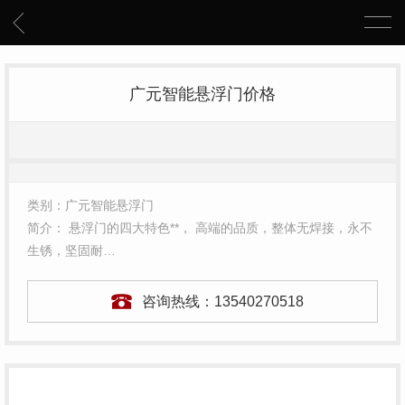
广元智能悬浮门价格
类别：广元智能悬浮门
简介： 悬浮门的四大特色**， 高端的品质，整体无焊接，永不
生锈，坚固耐…
咨询热线：
13540270518