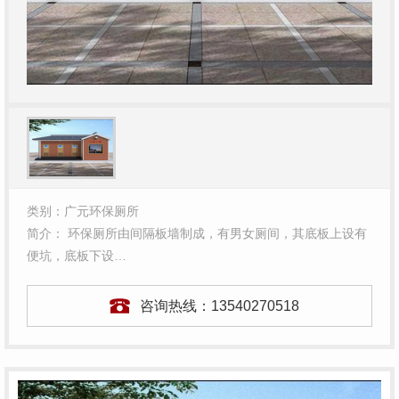
类别：广元环保厕所
简介： 环保厕所由间隔板墙制成，有男女厕间，其底板上设有
便坑，底板下设…
咨询热线：
13540270518