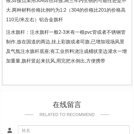
候,焊接点采用304焊丝焊接,两三年内生锈的可能性还是不
大.两种材料价格比例约为1:2（304的价格比201的价格高
110元/米左右）铝合金旗杆
注水旗杆：注水旗杆一般2-3米有一根pvc管或者不锈钢管
制作.放在国道的两边,挂上彩旗或者司旗,已增加现场风景
及气氛注水旗杆底座;有工业所料浇注成桶状里边灌水一增
加重量,旗杆竖起来抗风,用完把水倒出,方便携带
在线留言
RELATED TO RECOMMEND