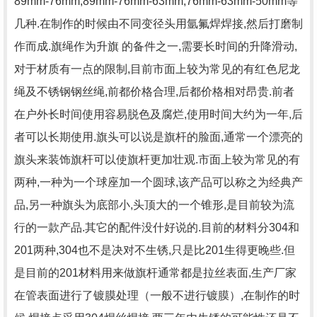
89mm-76mm,89mm-76mm-63mm,76mm-63mm-50mm等
几种.在制作的时候由不同变径头用氩氟焊焊接,然后打磨制
作而成.旗绳作为升旗 的备件之一,需要长时间的升降滑动,
对于材质有一点的限制,目前市面上较为常见的有红色尼龙
绳及不锈钢钢丝绳,前都价格合理,后都价格相对昂贵.前者
在户外长时间使用容易脱色及腐烂,使用时间大约为一年,后
者可以长期使用.旗头可以说是旗杆的脸面,通常一个漂亮的
旗头来装饰旗杆可以使旗杆更加壮观.市面上较为常见的有
两种,一种为一个球座加一个圆球,该产品可以称之为经典产
品,另一种旗头为底部小,头顶大的一个锥形,是目前较为流
行的一款产品.其它的配件没什好说的.目前的材料分304和
201两种,304也不是决对不生锈,只是比201生得更晚些.但
是目前的201材料用来做旗杆通常都是拉丝表面,生产厂家
在管表面进行了镀膜处理（一般不进行镀膜）,在制作的时