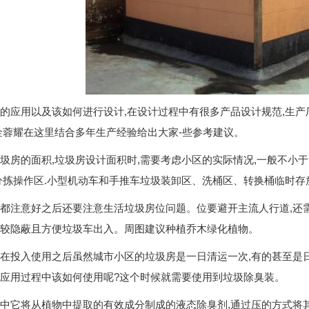
的应用以及该如何进行设计,在设计过程中有很多产品设计规范,生产
金蓉耀在这里结合多年生产经验给出大家-些参考建议。
圾房的面积,垃圾房设计面积时,需要考虑小区的实际情况,一般不小于1
分拣操作区.小型机动车和手推车垃圾装卸区、洗桶区、转换桶临时存
都注意好之后还要注意生活垃圾房位问题。位要避开主流人行道,还
较隐蔽且方便垃圾车出入。周图建议种植乔木绿化植物。
在投入使用之后虽然城市小区的垃圾房是一日清运一次,有的甚至是日
应用过程中该如何使用呢?这个时候就需要使用到垃圾除臭装。
中它将从植物中提取的有效成分制成的液态除臭剂,通过压的方式将