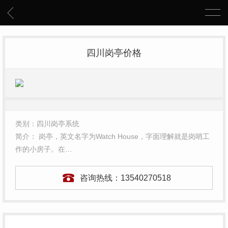
四川岗亭价格
类别：四川岗亭系统
简介： 岗亭，英文名字为Watch House，字面理解就是岗哨工
作的小房子。在…
咨询热线：
13540270518